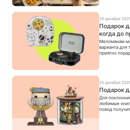
28 декабря 202
Подарок д
когда до п
Меломанам мо
варианта для 
приятно порад
атмосферу
25 декабря 202
Подарок д
Для поклонник
любимые книг
повод получит
собрали три