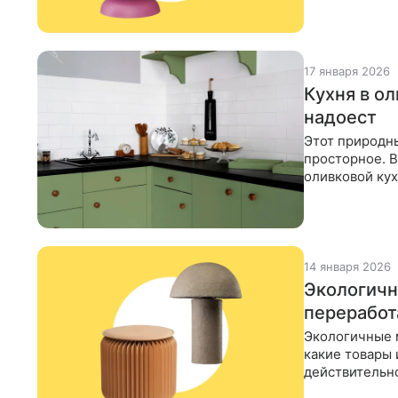
17 января 2026
Кухня в ол
надоест
Этот природны
просторное. В
оливковой ку
интерьерах. 
14 января 2026
Экологично
переработ
Экологичные м
какие товары 
действительно
предметы из