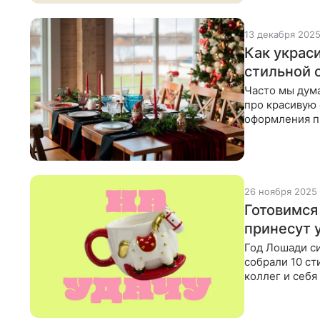
13 декабря 202
Как украс
стильной 
Часто мы дума
про красивую 
оформления п
отличный пов
26 ноября 2025
Готовимся
принесут 
Год Лошади с
собрали 10 ст
коллег и себя
с