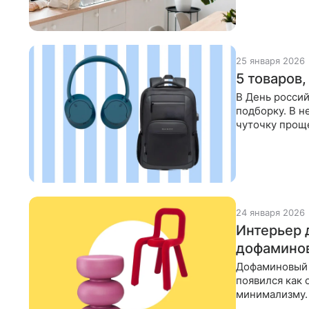
25 января 2026
5 товаров
В День росси
подборку. В н
чуточку проще
что экономит
24 января 2026
Интерьер 
дофамино
Дофаминовый с
появился как
минимализму.
поднимать ва