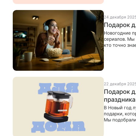
24 декабря 202
Подарок д
Новогодние п
сериалов. Мы 
кто точно зна
посмотреть. Д
22 декабря 202
Подарок д
праздника
В Новый год л
подарки, кото
Мы подобрали 
любой