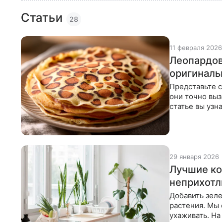
Статьи
28
11 февраля 2026
Леопардов
оригиналь
Представьте с
они точно выз
статье вы узн
выпечку в
29 января 2026
Лучшие ко
неприхот
Добавить зеле
растения. Мы 
ухаживать. На