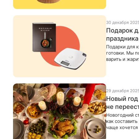
30 декабря 202
Подарок д
праздника
Подарки для к
готовки. Мы п
варить и жари
эксперименти
29 декабря 202
Новый год
не переес
Новогодний ст
как составить
чаще хочется 
похудеть пос