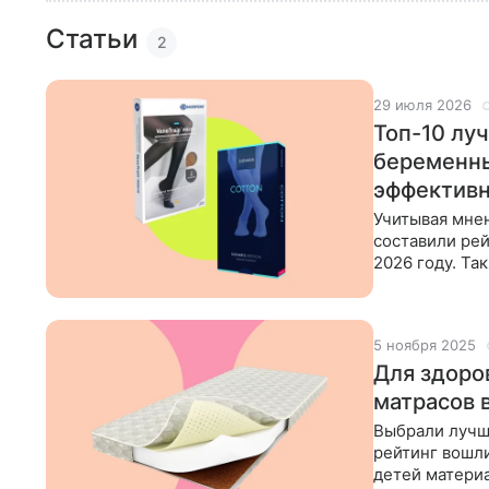
Статьи
2
29 июля 2026
Топ-10 лу
беременны
эффектив
Учитывая мнен
составили ре
2026 году. Та
самые
5 ноября 2025
Для здоров
матрасов 
Выбрали лучши
рейтинг вошл
детей материа