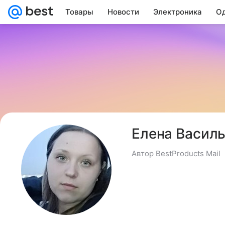
Товары
Новости
Электроника
Од
Елена Васил
Автор BestProducts Mail