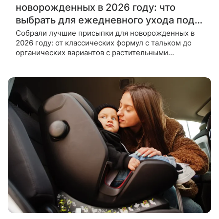
новорожденных в 2026 году: что
выбрать для ежедневного ухода под
подгузник
Собрали лучшие присыпки для новорожденных в
2026 году: от классических формул с тальком до
органических вариантов с растительными
экстрактами. Кожа новорожденных имеет тонкий
роговой слой, повышенную