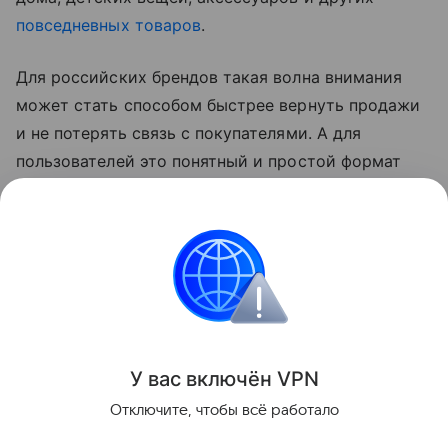
повседневных товаров
.
Для российских брендов такая волна внимания
может стать способом быстрее вернуть продажи
и не потерять связь с покупателями. А для
пользователей это понятный и простой формат
участия: не нужно переводить деньги или искать
отдельные фонды — достаточно купить нужный
товар у отечественного продавца и поддержать
его заказом.
Новости
У вас включ
ён
V
P
N
Поделиться
Отключите, чтобы всё работало