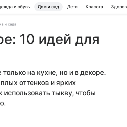
ежда и обувь
Дом и сад
Дети
Красота
Здоров
ма и сада
е: 10 идей для
только на кухне, но и в декоре.
плых оттенков и ярких
к использовать тыкву, чтобы
о.