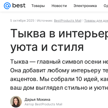
Товары
Новости
Электроника
Од
5 октября 2025
Источник:
BestProducts Mail
Товары для до
Тыква в интерьер
уюта и стиля
Тыква — главный символ осени не 
Она добавит любому интерьеру те
акцентов. Мы собрали 10 идей, ка
ваш дом выглядел стильно и уютн
Дарья Мокина
Автор BestProducts Mail