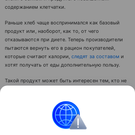
содержанием клетчатки.
Раньше хлеб чаще воспринимался как базовый
продукт или, наоборот, как то, от чего
отказываются при диете. Теперь производители
пытаются вернуть его в рацион покупателей,
которые считают калории,
следят за составом
и
хотят получать от еды дополнительную пользу.
Такой продукт может быть интересен тем, кто не
готов полностью отказываться от хлеба, но хочет
заменить обычный батон или белый хлеб на более
сытный вариант с цельнозерновой мукой,
отрубями и растительным белком.
Новости