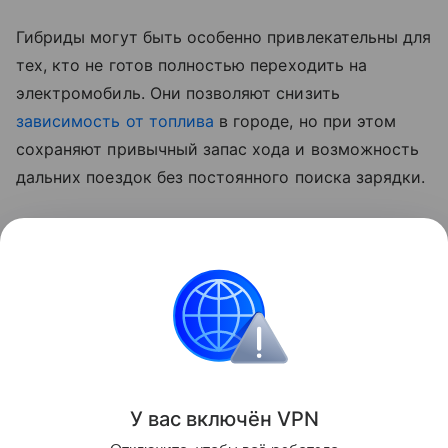
Гибриды могут быть особенно привлекательны для
тех, кто не готов полностью переходить на
электромобиль. Они позволяют снизить
зависимость от топлива
в городе, но при этом
сохраняют привычный запас хода и возможность
дальних поездок без постоянного поиска зарядки.
На фоне проблем с бензином такой компромисс
становится более понятным. Во втором полугодии
высокий спрос на электромобили и гибриды, по
прогнозам участников рынка, сохранится.
Новости
У вас включ
ён
V
P
N
Поделиться