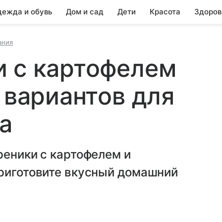
ежда и обувь
Дом и сад
Дети
Красота
Здоров
ания
и с картофелем
 вариантов для
а
реники с картофелем и
приготовите вкусный домашний