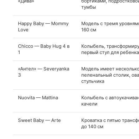
«Дива»
бортиками, подростковой
тумбы
Happy Baby — Mommy
Модель с тремя уровням
Love
160 см
Chicco — Baby Hug 4 в
Колыбель, трансформиру
1
первый стул для ребенка
«Антел» — Severyanka
Модель имеет несколько 
3
пеленальный столик, ова
стульчика
Nuovita — Mattina
Колыбель с автоукачива
качели
Sweet Baby — Arte
Кроватка с пятью транс
до 140 см