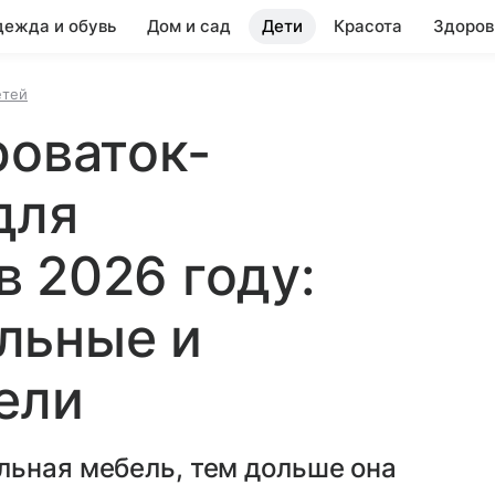
ежда и обувь
Дом и сад
Дети
Красота
Здоров
етей
роваток-
для
 2026 году:
льные и
ели
льная мебель, тем дольше она