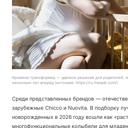
Кроватка-трансформер — удачное решение для родителей,
несколько лет вперед
источник:
https://ru.freepik.com/
Среди представленных брендов — отечествен
зарубежные Chicco и Nuovita. В подборку л
новорожденных в 2026 году вошли как «рас
многофункциональные колыбели для младен