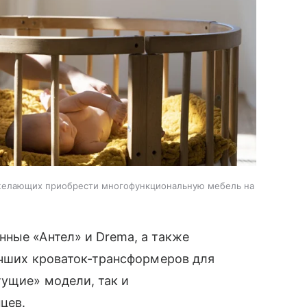
 желающих приобрести многофункциональную мебель на
ные «Антел» и Drema, а также
учших кроваток-трансформеров для
тущие» модели, так и
цев.