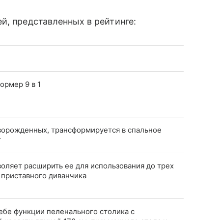
й, представленных в рейтинге:
ормер 9 в 1
ворожденных, трансформируется в спальное
т
оляет расширить ее для использования до трех
и приставного диванчика
ебе функции пеленального столика с