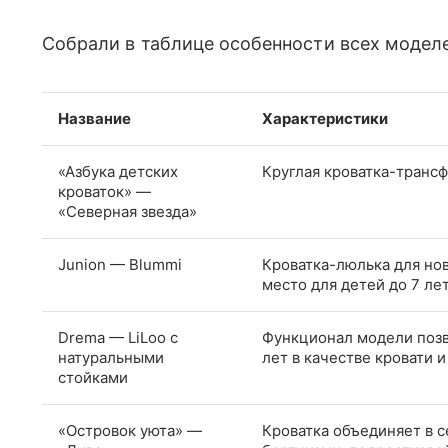
Собрали в таблице особенности всех моделе
Название
Характеристики
«Азбука детских
Круглая кроватка-трансф
кроваток» —
«Северная звезда»
Junion — Blummi
Кроватка-люлька для но
место для детей до 7 ле
Drema — LiLoo с
Функционал модели позв
натуральными
лет в качестве кровати 
стойками
«Островок уюта» —
Кроватка объединяет в с