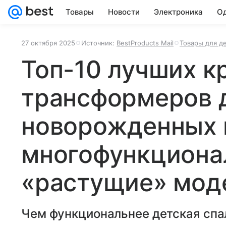
Товары
Новости
Электроника
Од
27 октября 2025
Источник:
BestProducts Mail
Товары для д
Топ-10 лучших к
трансформеров 
новорожденных в
многофункциона
«растущие» мод
Чем функциональнее детская спа