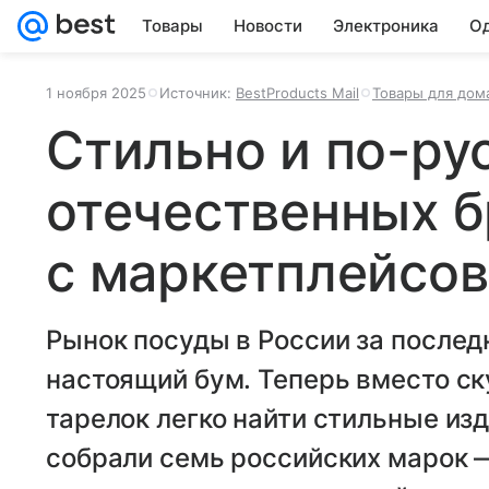
Товары
Новости
Электроника
Од
1 ноября 2025
Источник:
BestProducts Mail
Товары для дома
Стильно и по-рус
отечественных 
с маркетплейсов
Рынок посуды в России за после
настоящий бум. Теперь вместо с
тарелок легко найти стильные из
собрали семь российских марок 