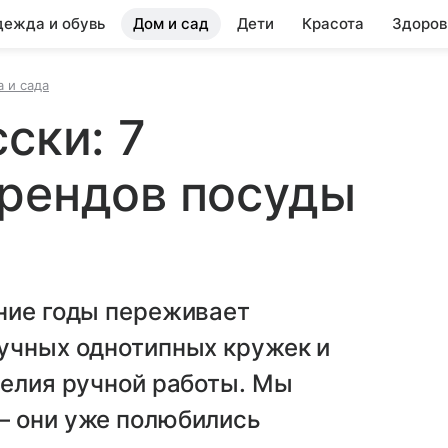
ежда и обувь
Дом и сад
Дети
Красота
Здоров
 и сада
ски: 7
брендов посуды
дние годы переживает
кучных однотипных кружек и
делия ручной работы. Мы
— они уже полюбились