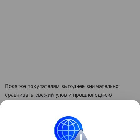
Пока же покупателям выгоднее внимательно
сравнивать свежий улов и прошлогоднюю
продукцию. Разница в цене может быть
существенной, особенно у икры горбуши, где
новый улов стоит заметно дороже остатков
прошлого сезона.