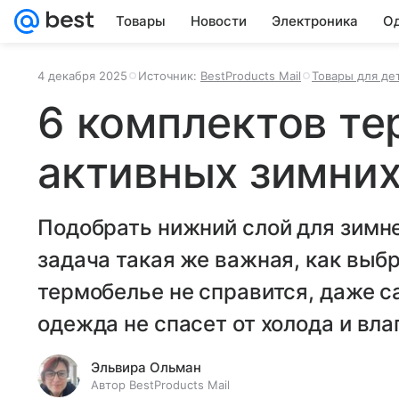
Товары
Новости
Электроника
Од
4 декабря 2025
Источник:
BestProducts Mail
Товары для де
6 комплектов те
активных зимних
Подобрать нижний слой для зимн
задача такая же важная, как выбр
термобелье не справится, даже с
одежда не спасет от холода и вла
Эльвира Ольман
Автор BestProducts Mail