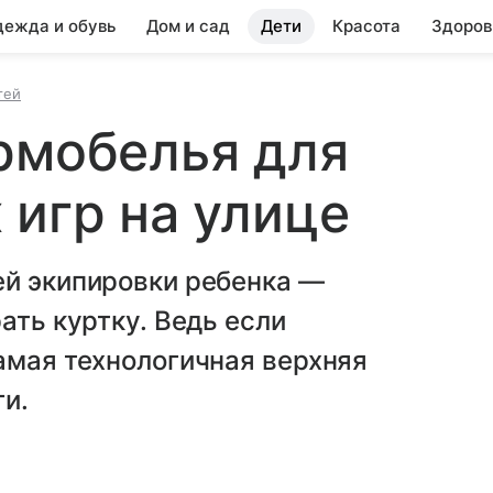
ежда и обувь
Дом и сад
Дети
Красота
Здоров
тей
рмобелья для
 игр на улице
ей экипировки ребенка —
ать куртку. Ведь если
амая технологичная верхняя
ги.