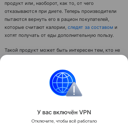
продукт или, наоборот, как то, от чего
отказываются при диете. Теперь производители
пытаются вернуть его в рацион покупателей,
которые считают калории,
следят за составом
и
хотят получать от еды дополнительную пользу.
Такой продукт может быть интересен тем, кто не
готов полностью отказываться от хлеба, но хочет
заменить обычный батон или белый хлеб на более
сытный вариант с цельнозерновой мукой,
отрубями и растительным белком.
Новости
У вас включ
ён
V
P
N
Поделиться
Отключите, чтобы всё работало