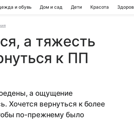
ежда и обувь
Дом и сад
Дети
Красота
Здоров
ния
ся, а тяжесть
рнуться к ПП
доедены, а ощущение
ь. Хочется вернуться к более
 чтобы по-прежнему было