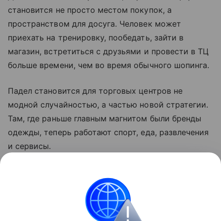
становится не просто местом покупок, а
пространством для досуга. Человек может
приехать на тренировку, пообедать, зайти в
магазин, встретиться с друзьями и провести в ТЦ
больше времени, чем во время обычного шопинга.
Падел становится для торговых центров не
модной случайностью, а частью новой стратегии.
Там, где раньше главным магнитом были бренды
одежды, теперь работают спорт, еда, развлечения
и сервисы.
Для полупустых ТЦ это шанс вернуть трафик, а
для покупателей — еще один повод приходить в
торговый центр не только за покупками.