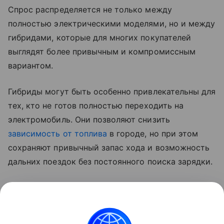
Спрос распределяется не только между
полностью электрическими моделями, но и между
гибридами, которые для многих покупателей
выглядят более привычным и компромиссным
вариантом.
Гибриды могут быть особенно привлекательны для
тех, кто не готов полностью переходить на
электромобиль. Они позволяют снизить
зависимость от топлива
в городе, но при этом
сохраняют привычный запас хода и возможность
дальних поездок без постоянного поиска зарядки.
На фоне проблем с бензином такой компромисс
становится более понятным. Во втором полугодии
высокий спрос на электромобили и гибриды, по