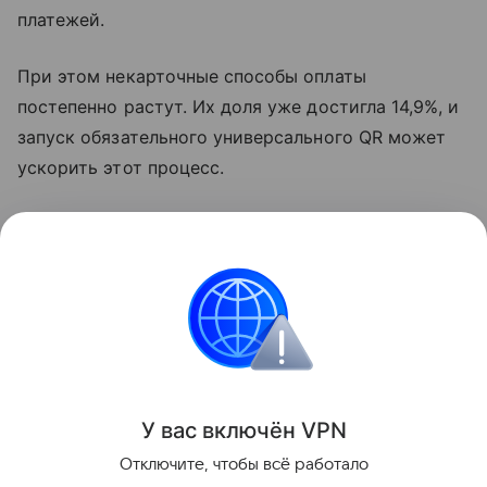
платежей.
При этом некарточные способы оплаты
постепенно растут. Их доля уже достигла 14,9%, и
запуск обязательного универсального QR может
ускорить этот процесс.
По сути, единый QR-код должен превратить
оплату смартфоном в более привычный сценарий.
Покупатель сканирует один код, выбирает
удобный способ оплаты и подтверждает платеж.
Новости
У вас включ
ён
V
P
N
Поделиться
Отключите, чтобы всё работало