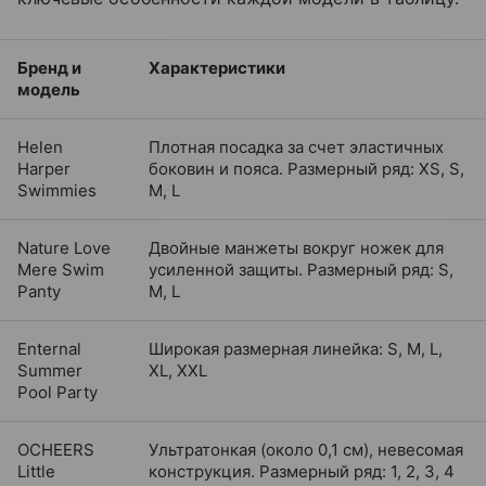
Бренд и
Характеристики
модель
Helen
Плотная посадка за счет эластичных
Harper
боковин и пояса. Размерный ряд: XS, S,
Swimmies
M, L
Nature Love
Двойные манжеты вокруг ножек для
Mere Swim
усиленной защиты. Размерный ряд: S,
Panty
M, L
Enternal
Широкая размерная линейка: S, M, L,
Summer
XL, XXL
Pool Party
OCHEERS
Ультратонкая (около 0,1 см), невесомая
Little
конструкция. Размерный ряд: 1, 2, 3, 4