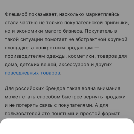
Флешмоб показывает, насколько маркетплейсы
стали частью не только покупательской привычки,
но и экономики малого бизнеса. Покупатель в
такой ситуации помогает не абстрактной крупной
площадке, а конкретным продавцам —
производителям одежды, косметики, товаров для
дома, детских вещей, аксессуаров и других
повседневных товаров
.
Для российских брендов такая волна внимания
может стать способом быстрее вернуть продажи
и не потерять связь с покупателями. А для
пользователей это понятный и простой формат
участия: не нужно переводить деньги или искать
отдельные фонды — достаточно купить нужный