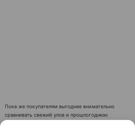
Пока же покупателям выгоднее внимательно
сравнивать свежий улов и прошлогоднюю
продукцию. Разница в цене может быть
существенной, особенно у икры горбуши, где