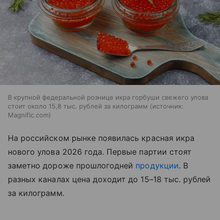
В крупной федеральной рознице икра горбуши свежего улова
стоит около 15,8 тыс. рублей за килограмм
источник:
Magnific.com
На российском рынке появилась красная икра
нового улова 2026 года. Первые партии стоят
заметно дороже прошлогодней
продукции
. В
разных каналах цена доходит до 15–18 тыс. рублей
за килограмм.