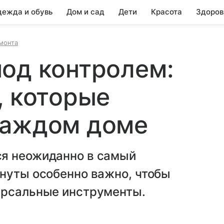
ежда и обувь
Дом и сад
Дети
Красота
Здоров
монта
од контролем:
, которые
каждом доме
ся неожиданно в самый
инуты особенно важно, чтобы
ерсальные инструменты.