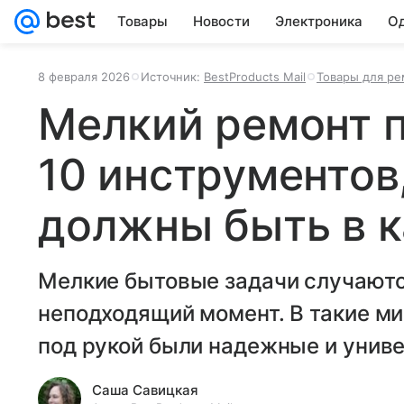
Товары
Новости
Электроника
Од
8 февраля 2026
Источник:
BestProducts Mail
Товары для ре
Мелкий ремонт п
10 инструментов
должны быть в 
Мелкие бытовые задачи случают
неподходящий момент. В такие м
под рукой были надежные и унив
Саша Савицкая