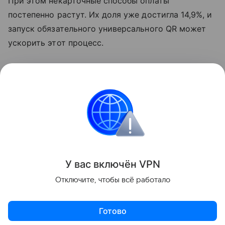
При этом некарточные способы оплаты
постепенно растут. Их доля уже достигла 14,9%, и
запуск обязательного универсального QR может
ускорить этот процесс.
По сути, единый QR-код должен превратить
оплату смартфоном в более привычный сценарий.
Покупатель сканирует один код, выбирает
удобный способ оплаты и подтверждает платеж.
Новости
У вас включ
ён
V
P
N
Поделиться
Отключите, чтобы всё работало
Готово