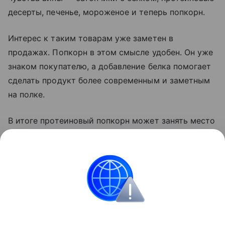
десерты, печенье, мороженое и теперь попкорн.
Интерес к таким товарам уже заметен в
продажах. Попкорн в этом смысле удобен. Он уже
знаком покупателю, а добавление белка помогает
сделать продукт более современным и заметным
на полке.
В итоге протеиновый попкорн может занять место
между обычными снеками и спортивным
питанием. Его будут покупать не только после
тренировки, но и для работы, дороги, просмотра
фильма или быстрого
перекуса
в течение дня.
Новости