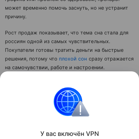
может временно помочь заснуть, но не устранит
причину.
Рост продаж показывает, что тема сна стала для
россиян одной из самых чувствительных.
Покупатели готовы тратить деньги на быстрые
решения, потому что
плохой сон
сразу отражается
на самочувствии, работе и настроении.
Специалисты советуют не превращать мелатонин
в постоянный ритуал и при длительной
бессоннице обращаться к врачу.
Новости
У вас включ
ён
V
P
N
Поделиться