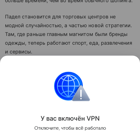
больше времени, чем во время обычного шопинга.
Падел становится для торговых центров не
модной случайностью, а частью новой стратегии.
Там, где раньше главным магнитом были бренды
одежды, теперь работают спорт, еда, развлечения
и сервисы.
Для полупустых ТЦ это шанс вернуть трафик, а
для покупателей — еще один повод приходить в
торговый центр не только за покупками.
Новости
У вас включ
ён
V
P
N
Поделиться
Отключите, чтобы всё работало