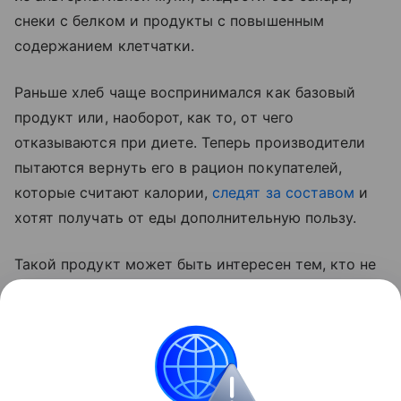
снеки с белком и продукты с повышенным
содержанием клетчатки.
Раньше хлеб чаще воспринимался как базовый
продукт или, наоборот, как то, от чего
отказываются при диете. Теперь производители
пытаются вернуть его в рацион покупателей,
которые считают калории,
следят за составом
и
хотят получать от еды дополнительную пользу.
Такой продукт может быть интересен тем, кто не
готов полностью отказываться от хлеба, но хочет
заменить обычный батон или белый хлеб на более
сытный вариант с цельнозерновой мукой,
отрубями и растительным белком.