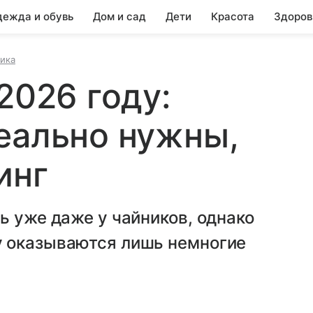
ежда и обувь
Дом и сад
Дети
Красота
Здоров
ика
2026 году:
еально нужны,
инг
ь уже даже у чайников, однако
у оказываются лишь немногие