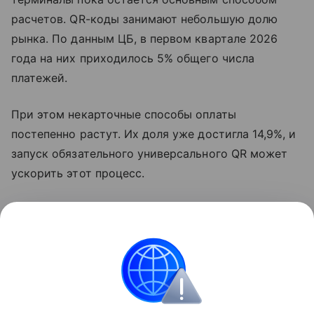
расчетов. QR-коды занимают небольшую долю
рынка. По данным ЦБ, в первом квартале 2026
года на них приходилось 5% общего числа
платежей.
При этом некарточные способы оплаты
постепенно растут. Их доля уже достигла 14,9%, и
запуск обязательного универсального QR может
ускорить этот процесс.
По сути, единый QR-код должен превратить
оплату смартфоном в более привычный сценарий.
Покупатель сканирует один код, выбирает
удобный способ оплаты и подтверждает платеж.
Новости