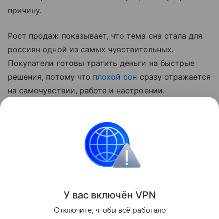
причину.
Рост продаж показывает, что тема сна стала для
россиян одной из самых чувствительных.
Покупатели готовы тратить деньги на быстрые
решения, потому что
плохой сон
сразу отражается
на самочувствии, работе и настроении.
Специалисты советуют не превращать мелатонин
в постоянный ритуал и при длительной
бессоннице обращаться к врачу.
Новости
У вас включ
ён
V
P
N
Поделиться
Отключите, чтобы всё работало