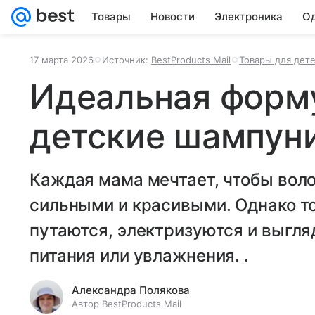
Товары
Новости
Электроника
Од
17 марта 2026
Источник:
BestProducts Mail
Товары для дет
Идеальная форм
детские шампуни
Каждая мама мечтает, чтобы вол
сильными и красивыми. Однако то
путаются, электризуются и выгляд
питания или увлажнения. .
Александра Полякова
Автор BestProducts Mail