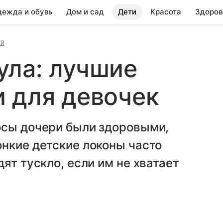
ежда и обувь
Дом и сад
Дети
Красота
Здоров
ей
ула: лучшие
 для девочек
осы дочери были здоровыми,
нкие детские локоны часто
ят тускло, если им не хватает