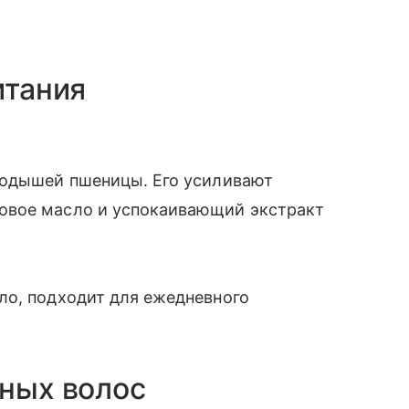
итания
родышей пшеницы. Его усиливают
овое масло и успокаивающий экстракт
ло, подходит для ежедневного
шных волос