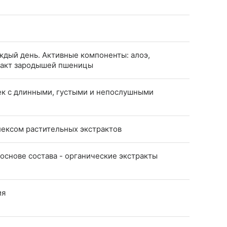
ждый день. Активные компоненты: алоэ,
тракт зародышей пшеницы
ек с длинными, густыми и непослушными
лексом растительных экстрактов
основе состава - органические экстракты
ия