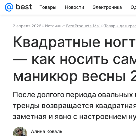
Товары
Новости
Электроника
Од
2 апреля 2026
Источник:
BestProducts Mail
Товары для кра
Квадратные ногт
— как носить са
маникюр весны 
После долгого периода овальных 
тренды возвращается квадратная
заметная и явно с настроением н
Алина Коваль