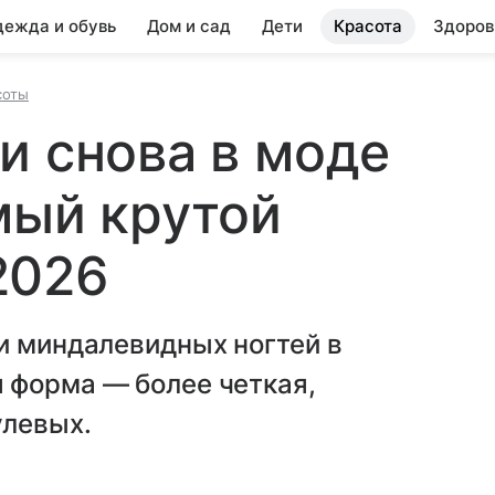
ежда и обувь
Дом и сад
Дети
Красота
Здоров
соты
и снова в моде
мый крутой
2026
и миндалевидных ногтей в
 форма — более четкая,
улевых.