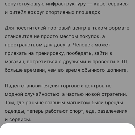
сопутствующую инфраструктуру — кафе, сервисы
и ритейл вокруг спортивных площадок.
Для посетителей торговый центр в таком формате
становится не просто местом покупок, а
пространством для досуга. Человек может
приехать на тренировку, пообедать, зайти в
магазин, встретиться с друзьями и провести в ТЦ
больше времени, чем во время обычного шопинга.
Падел становится для торговых центров не
модной случайностью, а частью новой стратегии.
Там, где раньше главным магнитом были бренды
одежды, теперь работают спорт, еда, развлечения
и сервисы.
Для полупустых ТЦ это шанс вернуть трафик, а