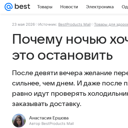
Товары
Новости
Электроника
Од
23 мая 2026
Источник:
BestProducts Mail
Товары для здоро
Почему ночью хоч
это остановить
После девяти вечера желание пер
сильнее, чем днем. И даже после 
равно идут проверять холодильник
заказывать доставку.
Анастасия Ершова
Автор BestProducts Mail