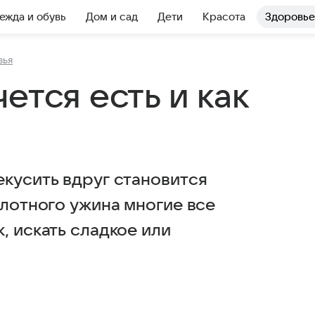
ежда и обувь
Дом и сад
Дети
Красота
Здоровье
вья
ется есть и как
екусить вдруг становится
плотного ужина многие все
, искать сладкое или