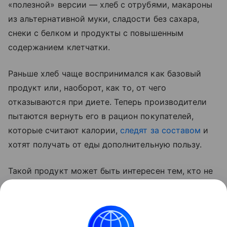
«полезной» версии — хлеб с отрубями, макароны
из альтернативной муки, сладости без сахара,
снеки с белком и продукты с повышенным
содержанием клетчатки.
Раньше хлеб чаще воспринимался как базовый
продукт или, наоборот, как то, от чего
отказываются при диете. Теперь производители
пытаются вернуть его в рацион покупателей,
которые считают калории,
следят за составом
и
хотят получать от еды дополнительную пользу.
Такой продукт может быть интересен тем, кто не
готов полностью отказываться от хлеба, но хочет
заменить обычный батон или белый хлеб на более
сытный вариант с цельнозерновой мукой,