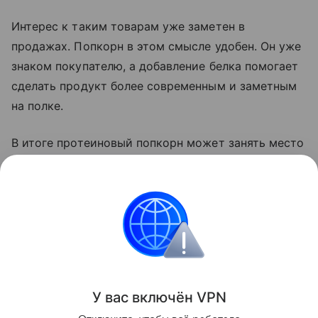
Интерес к таким товарам уже заметен в
продажах. Попкорн в этом смысле удобен. Он уже
знаком покупателю, а добавление белка помогает
сделать продукт более современным и заметным
на полке.
В итоге протеиновый попкорн может занять место
между обычными снеками и спортивным
питанием. Его будут покупать не только после
тренировки, но и для работы, дороги, просмотра
фильма или быстрого
перекуса
в течение дня.
Новости
У вас включ
ён
V
P
N
Поделиться