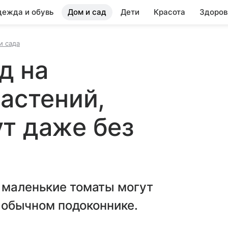
ежда и обувь
Дом и сад
Дети
Красота
Здоров
и сада
д на
растений,
т даже без
 маленькие томаты могут
а обычном подоконнике.