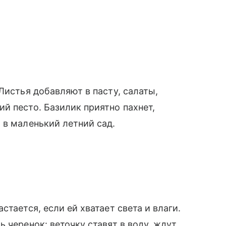
Листья добавляют в пасту, салаты,
й песто. Базилик приятно пахнет,
 в маленький летний сад.
тается, если ей хватает света и влаги.
 черенок: веточку ставят в воду, ждут