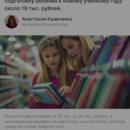
подготовку ребенка к новому учебному году
около 19 тыс. рублей.
Анастасия Кравченко
Автор BestProducts Mail
Не все готовы потратить от 20 тыс. до 30 тыс. рублей, а
некоторые закладывают на подготовку к школе более крупную
сумму
источник:
Magnific.com