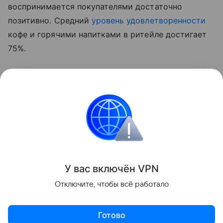
воспринимается покупателями достаточно
позитивно. Средний
уровень удовлетворенности
кофе и горячими напитками в ритейле достигает
75%.
Кофе-островки постепенно становятся для сетей
тем же привычным элементом магазина, что
выпечка, готовая еда или кассы
самообслуживания.
Новости
У вас включ
ён
V
P
N
Поделиться
Отключите, чтобы всё работало
Готово