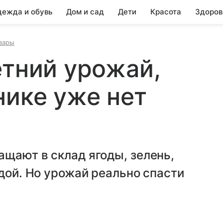
ежда и обувь
Дом и сад
Дети
Красота
Здоров
вары
етний урожай,
нике уже нет
щают в склад ягоды, зелень,
едой. Но урожай реально спасти