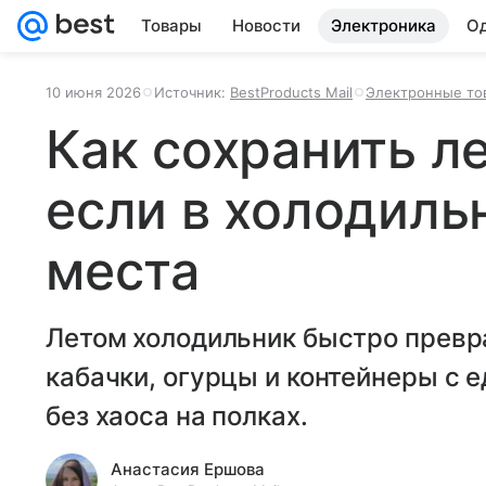
Товары
Новости
Электроника
Од
10 июня 2026
Источник:
BestProducts Mail
Электронные то
Как сохранить л
если в холодиль
места
Летом холодильник быстро превра
кабачки, огурцы и контейнеры с 
без хаоса на полках.
Анастасия Ершова