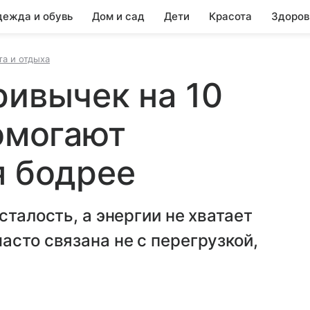
ежда и обувь
Дом и сад
Дети
Красота
Здоров
та и отдыха
ривычек на 10
помогают
я бодрее
сталость, а энергии не хватает
асто связана не с перегрузкой,