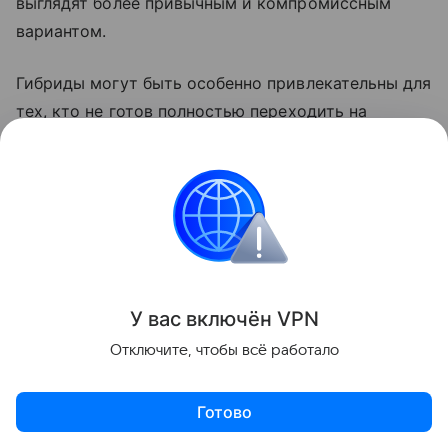
выглядят более привычным и компромиссным
вариантом.
Гибриды могут быть особенно привлекательны для
тех, кто не готов полностью переходить на
электромобиль. Они позволяют снизить
зависимость от топлива
в городе, но при этом
сохраняют привычный запас хода и возможность
дальних поездок без постоянного поиска зарядки.
На фоне проблем с бензином такой компромисс
становится более понятным. Во втором полугодии
У вас включ
ён
V
P
N
высокий спрос на электромобили и гибриды, по
Отключите, чтобы всё работало
прогнозам участников рынка, сохранится.
Готово
Новости