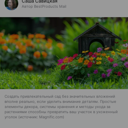
Саша Савицкая
Автор BestProducts Mail
Создать привлекательный сад без значительных вложений
вполне реально, если уделить внимание деталям. Простые
элементы декора, системы хранения и методы ухода за
растениями способны превратить ваш участок в ухоженный
уголок
источник:
Magnific.com