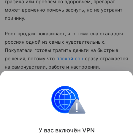
графика или проблем со здоровьем, препарат
может временно помочь заснуть, но не устранит
причину.
Рост продаж показывает, что тема сна стала для
россиян одной из самых чувствительных.
Покупатели готовы тратить деньги на быстрые
решения, потому что
плохой сон
сразу отражается
на самочувствии, работе и настроении.
Специалисты советуют не превращать мелатонин
в постоянный ритуал и при длительной
бессоннице обращаться к врачу.
Новости
У вас включ
ён
V
P
N