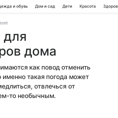
ежда и обувь
Дом и сад
Дети
Красота
Здоров
ения
 для
ров дома
имаются как повод отменить
о именно такая погода может
едлиться, отвлечься от
чем-то необычным.