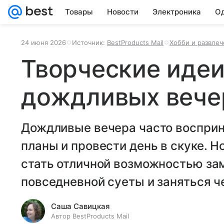
Товары
Новости
Электроника
Од
24 июня 2026
Источник:
BestProducts Mail
Хобби и развлеч
Творческие идеи
дождливых вече
Дождливые вечера часто восприн
планы и провести день в скуке. Н
стать отличной возможностью зам
повседневной суеты и заняться 
Саша Савицкая
Автор BestProducts Mail