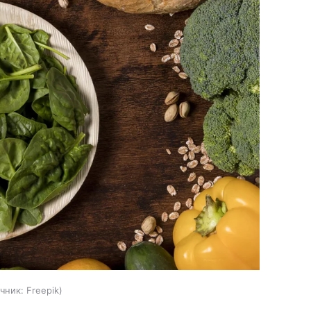
чник:
Freepik