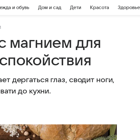
ежда и обувь
Дом и сад
Дети
Красота
Здоровье
я
с магнием для
 спокойствия
ет дергаться глаз, сводит ноги,
овати до кухни.