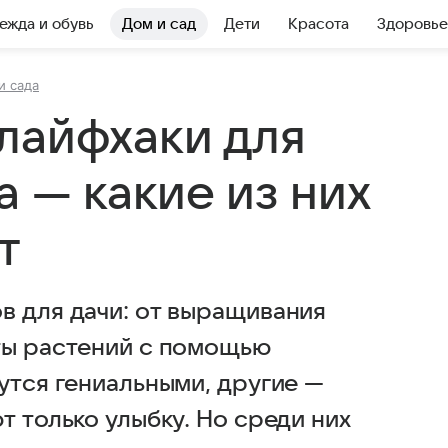
ежда и обувь
Дом и сад
Дети
Красота
Здоровье
и сада
лайфхаки для
а — какие из них
т
в для дачи: от выращивания
ты растений с помощью
утся гениальными, другие —
т только улыбку. Но среди них