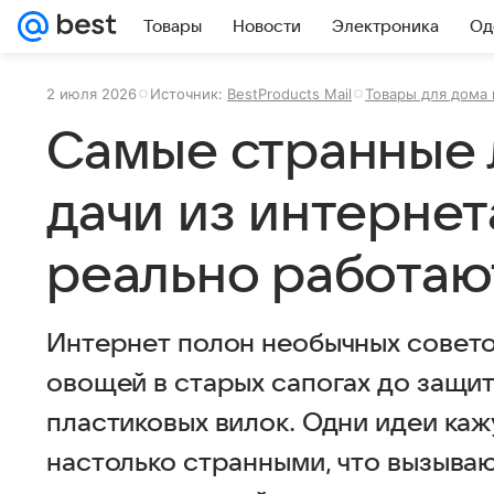
Товары
Новости
Электроника
Од
2 июля 2026
Источник:
BestProducts Mail
Товары для дома 
Самые странные 
дачи из интернет
реально работаю
Интернет полон необычных совето
овощей в старых сапогах до защи
пластиковых вилок. Одни идеи каж
настолько странными, что вызываю