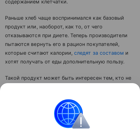
содержанием клетчатки.
Раньше хлеб чаще воспринимался как базовый
продукт или, наоборот, как то, от чего
отказываются при диете. Теперь производители
пытаются вернуть его в рацион покупателей,
которые считают калории,
следят за составом
и
хотят получать от еды дополнительную пользу.
Такой продукт может быть интересен тем, кто не
готов полностью отказываться от хлеба, но хочет
заменить обычный батон или белый хлеб на более
сытный вариант с цельнозерновой мукой,
отрубями и растительным белком.
Новости