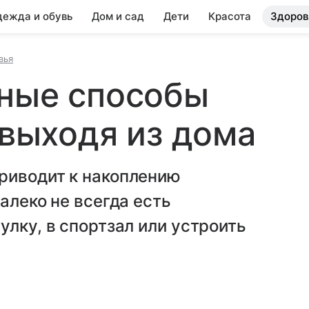
ежда и обувь
Дом и сад
Дети
Красота
Здоров
вья
тные способы
 выходя из дома
риводит к накоплению
алеко не всегда есть
улку, в спортзал или устроить