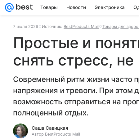
Товары
Новости
Электроника
Од
7 июля 2026
Источник:
BestProducts Mail
Товары для здоро
Простые и поня
снять стресс, не
Современный ритм жизни часто п
напряжения и тревоги. При этом д
возможность отправиться на прог
полноценный отдых.
Саша Савицкая
Автор BestProducts Mail