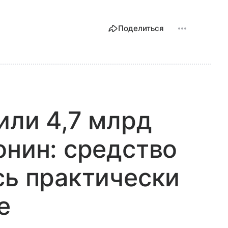
Поделиться
или 4,7 млрд
онин: средство
сь практически
е