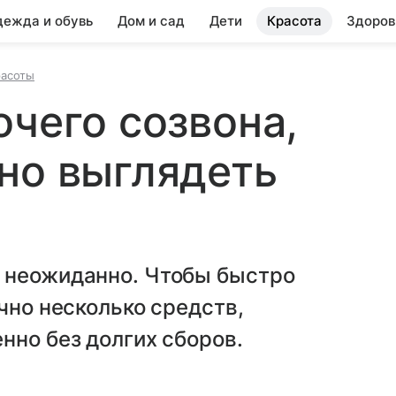
ежда и обувь
Дом и сад
Дети
Красота
Здоров
расоты
очего созвона,
но выглядеть
 неожиданно. Чтобы быстро
чно несколько средств,
нно без долгих сборов.