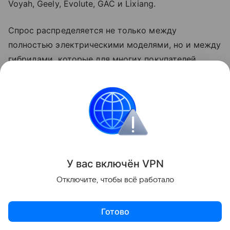
Voyah, Geely, Evolute, GAC и Lixiang.
Спрос распределяется не только между
полностью электрическими моделями, но и между
гибридами, которые для многих покупателей
выглядят более привычным и компромиссным
вариантом.
Гибриды могут быть особенно привлекательны для
тех, кто не готов полностью переходить на
электромобиль. Они позволяют снизить
зависимость от топлива
в городе, но при этом
У вас включ
ён
V
P
N
сохраняют привычный запас хода и возможность
Отключите, чтобы всё работало
дальних поездок без постоянного поиска зарядки.
Готово
На фоне проблем с бензином такой компромисс
становится более понятным. Во втором полугодии