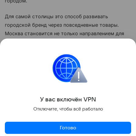
городом.
Для самой столицы это способ развивать
городской бренд через повседневные товары.
Москва становится не только направлением для
поездки, но и образом, который можно
«упаковать» в продукт: от транспорта и
архитектуры до еды, которую можно взять в
магазине или на прогулке.
Новости
У вас включ
ён
V
P
N
Поделиться
Отключите, чтобы всё работало
Готово